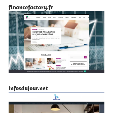
financefactory.fr
infosdujour.net