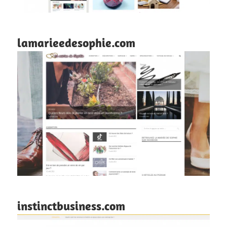
lamarieedesophie.com
instinctbusiness.com